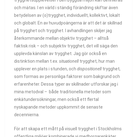
och mätas. I en värld i ständig förändring skiftar även
betydelsen av (o)trygghet, individuellt, kollektivt, lokalt
och globalt. En av huvudpoängerna är att det är skillnad
på trygghet och trygghet. I avhandlingen skiljer jag
återkommande mellan objektiv trygghet – alltså
faktisk risk – och subjektiv trygghet, det vill säga den
upplevda känslan av trygghet. Jag gör också en
distinktion mellan t.ex.
situationell
trygghet, hur man
upplever en plats i stunden, och
dispositionell
trygghet,
som formas av personliga faktorer som bakgrund och
erfarenheter. Dessa typer av skillnader utforskar jag i
mina metodval – både traditionella metoder som
enkätundersökningar, men också ett flertal
nyskapande metoder uppkommit de senaste
decennierna.
För att skapa ett mått på visuell trygghet i Stockholms
offentliga miljöer kombinerade vi medborgarenkäter,