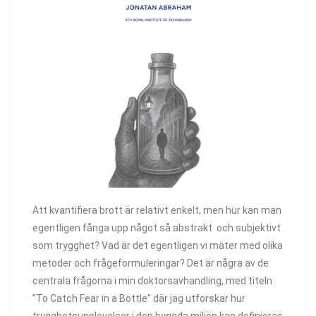
Att kvantifiera brott är relativt enkelt, men hur kan man
egentligen fånga upp något så abstrakt och subjektivt
som trygghet? Vad är det egentligen vi mäter med olika
metoder och frågeformuleringar? Det är några av de
centrala frågorna i min doktorsavhandling, med titeln
”To Catch Fear in a Bottle” där jag utforskar hur
trygghetsupplevelser i den byggda miljön kan definieras