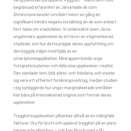
begränsad erfarenhet av Järva hade de som
åtminstone besökt området minst en gång en
signifikant mindre negativ inställning än de som enbart
hört talas om stadsdelen. Vi undersökte även Järva-
ungdomars upplevelser av att leva i en stigmatiserad
stadsdel, och hur detta präglar deras uppfattning om
den byggda miljön med hjälp av en
smartphoneapplikation. Med appen kunde unga
fotografera platser och dela sina upplevelser i realtid.
Den samlade text, bild, plats- och tidsdata, och visade
sig vara ett effektivt forskningsverktyg, medan studien
i sig synliggjorde hur unga i marginaliserade områden
kan bära på internaliserad stigma som formar deras
upplevelser.
Trygghetsupplevelser påverkas alltså av en mångfald
faktorer. Oro för brott och upplevd trygghet på en plats
hänger inte alltid ihop – och kan till och med stå i