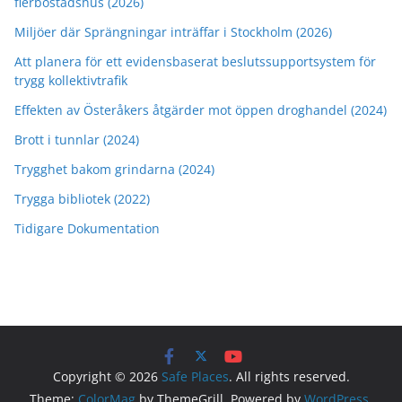
flerbostadshus (2026)
Miljöer där Sprängningar inträffar i Stockholm (2026)
Att planera för ett evidensbaserat beslutssupportsystem för
trygg kollektivtrafik
Effekten av Österåkers åtgärder mot öppen droghandel (2024)
Brott i tunnlar (2024)
Trygghet bakom grindarna (2024)
Trygga bibliotek (2022)
Tidigare Dokumentation
Copyright © 2026
Safe Places
. All rights reserved.
Theme:
ColorMag
by ThemeGrill. Powered by
WordPress
.