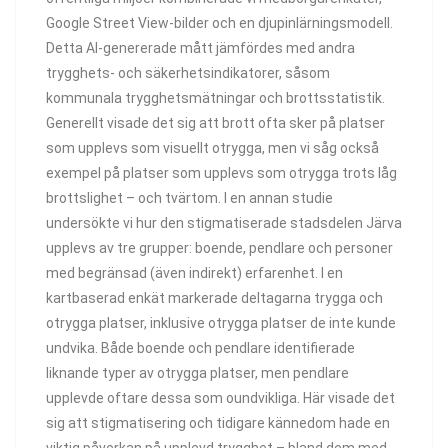
Google Street View-bilder och en djupinlärningsmodell.
Detta AI-genererade mått jämfördes med andra
trygghets- och säkerhetsindikatorer, såsom
kommunala trygghetsmätningar och brottsstatistik.
Generellt visade det sig att brott ofta sker på platser
som upplevs som visuellt otrygga, men vi såg också
exempel på platser som upplevs som otrygga trots låg
brottslighet – och tvärtom. I en annan studie
undersökte vi hur den stigmatiserade stadsdelen Järva
upplevs av tre grupper: boende, pendlare och personer
med begränsad (även indirekt) erfarenhet. I en
kartbaserad enkät markerade deltagarna trygga och
otrygga platser, inklusive otrygga platser de inte kunde
undvika. Både boende och pendlare identifierade
liknande typer av otrygga platser, men pendlare
upplevde oftare dessa som oundvikliga. Här visade det
sig att stigmatisering och tidigare kännedom hade en
viktig påverkan på upplevd trygghet – bland dem med