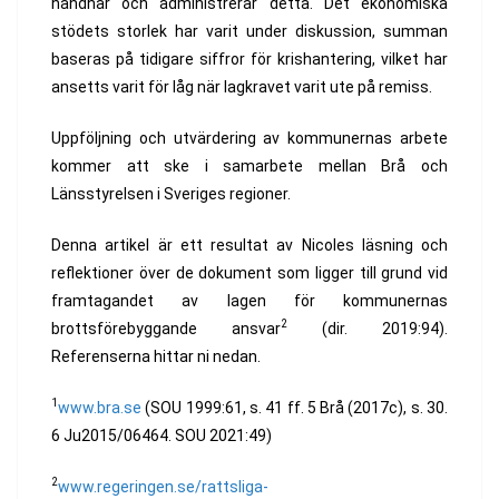
handhar och administrerar detta. Det ekonomiska
stödets storlek har varit under diskussion, summan
baseras på tidigare siffror för krishantering, vilket har
ansetts varit för låg när lagkravet varit ute på remiss.
Uppföljning och utvärdering av kommunernas arbete
kommer att ske i samarbete mellan Brå och
Länsstyrelsen i Sveriges regioner.
Denna artikel är ett resultat av Nicoles läsning och
reflektioner över de dokument som ligger till grund vid
framtagandet av lagen för kommunernas
2
brottsförebyggande ansvar
(dir. 2019:94).
Referenserna hittar ni nedan.
1
www.bra.se
(SOU 1999:61, s. 41 ff. 5 Brå (2017c), s. 30.
6 Ju2015/06464. SOU 2021:49)
2
www.regeringen.se/rattsliga-