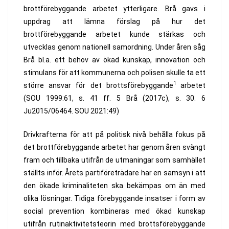
brottförebyggande arbetet ytterligare. Brå gavs i
uppdrag att lämna förslag på hur det
brottförebyggande arbetet kunde stärkas och
utvecklas genom nationell samordning. Under åren såg
Brå bl.a. ett behov av ökad kunskap, innovation och
stimulans för att kommunerna och polisen skulle ta ett
1
större ansvar för det brottsförebyggande
arbetet
(SOU 1999:61, s. 41 ff. 5 Brå (2017c), s. 30. 6
Ju2015/06464. SOU 2021:49)
Drivkrafterna för att på politisk nivå behålla fokus på
det brottförebyggande arbetet har genom åren svängt
fram och tillbaka utifrån de utmaningar som samhället
ställts inför. Årets partiföreträdare har en samsyn i att
den ökade kriminaliteten ska bekämpas om än med
olika lösningar. Tidiga förebyggande insatser i form av
social prevention kombineras med ökad kunskap
utifrån rutinaktivitetsteorin med brottsförebyggande