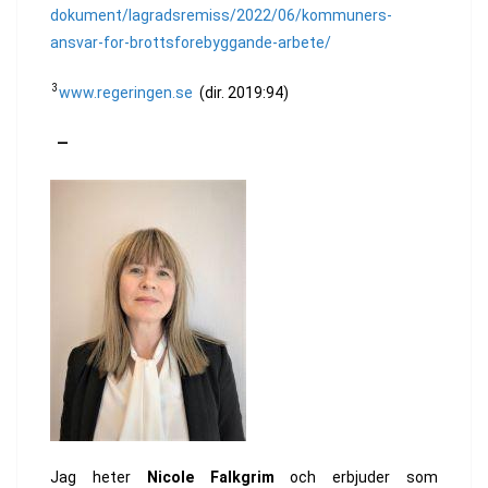
dokument/lagradsremiss/2022/06/kommuners-
ansvar-for-brottsforebyggande-arbete/
3
www.regeringen.se
(dir. 2019:94)
—
Jag heter
Nicole Falkgrim
och erbjuder som