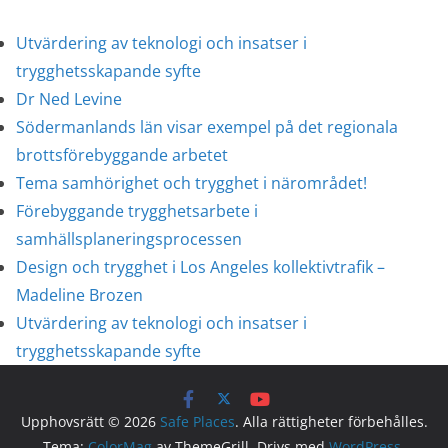
Utvärdering av teknologi och insatser i
trygghetsskapande syfte
Dr Ned Levine
Södermanlands län visar exempel på det regionala
brottsförebyggande arbetet
Tema samhörighet och trygghet i närområdet!
Förebyggande trygghetsarbete i
samhällsplaneringsprocessen
Design och trygghet i Los Angeles kollektivtrafik –
Madeline Brozen
Utvärdering av teknologi och insatser i
trygghetsskapande syfte
Upphovsrätt © 2026
Safe Places
. Alla rättigheter förbehålles.
Tema:
ColorMag
av ThemeGrill. Drivs med
WordPress
.