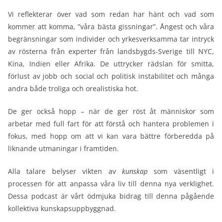
Vi reflekterar över vad som redan har hänt och vad som
kommer att komma, ”våra bästa gissningar”. Ångest och våra
begränsningar som individer och yrkesverksamma tar intryck
av rösterna från experter från landsbygds-Sverige till NYC,
Kina, Indien eller Afrika. De uttrycker rädslan för smitta,
förlust av jobb och social och politisk instabilitet och många
andra både troliga och orealistiska hot.
De ger också hopp – när de ger röst åt människor som
arbetar med full fart för att förstå och hantera problemen i
fokus, med hopp om att vi kan vara bättre förberedda på
liknande utmaningar i framtiden.
Alla talare belyser vikten av
kunskap
som väsentligt i
processen för att anpassa våra liv till denna nya verklighet.
Dessa podcast är vårt ödmjuka bidrag till denna pågående
kollektiva kunskapsuppbyggnad.