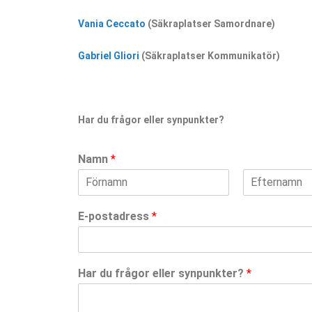
Vania Ceccato
(Säkraplatser Samordnare)
Gabriel Gliori
(Säkraplatser Kommunikatör)
Har du frågor eller synpunkter?
Namn
*
F
S
ö
i
E-postadress
*
r
s
s
t
t
Har du frågor eller synpunkter?
*