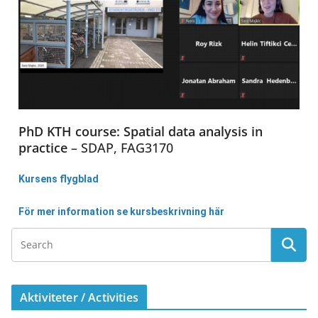
PhD KTH course: Spatial data analysis in
practice
– SDAP, FAG3170
Kursens flygblad
För mer information se kursbeskrivning här
Aktiviteter / Activities