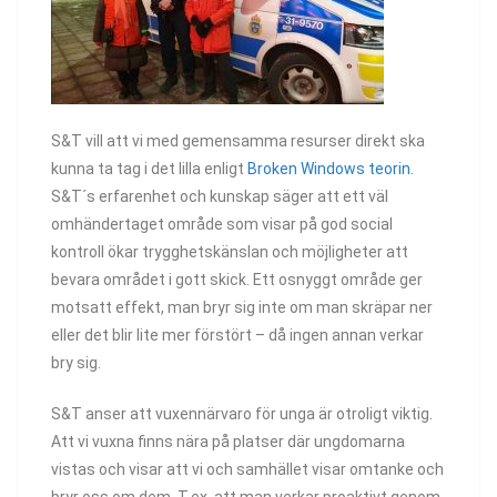
S&T vill att vi med gemensamma resurser direkt ska
kunna ta tag i det lilla enligt
Broken Windows teorin.
S&T´s erfarenhet och kunskap säger att ett väl
omhändertaget område som visar på god social
kontroll ökar trygghetskänslan och möjligheter att
bevara området i gott skick. Ett osnyggt område ger
motsatt effekt, man bryr sig inte om man skräpar ner
eller det blir lite mer förstört – då ingen annan verkar
bry sig.
S&T anser att vuxennärvaro för unga är otroligt viktig.
Att vi vuxna finns nära på platser där ungdomarna
vistas och visar att vi och samhället visar omtanke och
bryr oss om dem. T.ex. att man verkar proaktivt genom