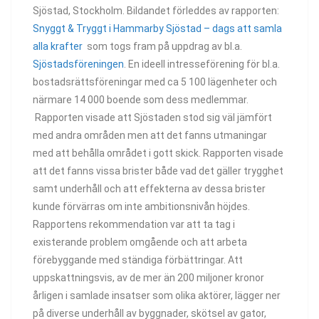
Sjöstad, Stockholm. Bildandet förleddes av rapporten:
Snyggt & Tryggt i Hammarby Sjöstad – dags att samla
alla krafter
som togs fram på uppdrag av bl.a.
Sjöstadsföreningen
. En ideell intresseförening för bl.a.
bostadsrättsföreningar med ca 5 100 lägenheter och
närmare 14 000 boende som dess medlemmar.
Rapporten visade att Sjöstaden stod sig väl jämfört
med andra områden men att det fanns utmaningar
med att behålla området i gott skick. Rapporten visade
att det fanns vissa brister både vad det gäller trygghet
samt underhåll och att effekterna av dessa brister
kunde förvärras om inte ambitionsnivån höjdes.
Rapportens rekommendation var att ta tag i
existerande problem omgående och att arbeta
förebyggande med ständiga förbättringar. Att
uppskattningsvis, av de mer än 200 miljoner kronor
årligen i samlade insatser som olika aktörer, lägger ner
på diverse underhåll av byggnader, skötsel av gator,