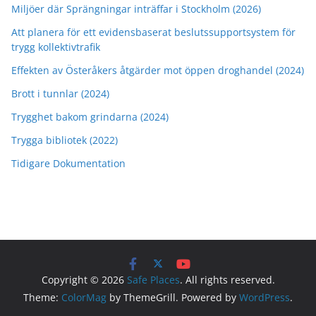
Miljöer där Sprängningar inträffar i Stockholm (2026)
Att planera för ett evidensbaserat beslutssupportsystem för
trygg kollektivtrafik
Effekten av Österåkers åtgärder mot öppen droghandel (2024)
Brott i tunnlar (2024)
Trygghet bakom grindarna (2024)
Trygga bibliotek (2022)
Tidigare Dokumentation
Copyright © 2026
Safe Places
. All rights reserved.
Theme:
ColorMag
by ThemeGrill. Powered by
WordPress
.