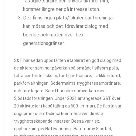
fastighetsägare och privata aktörer mm,
kommer längre ner på intresselistan.
Det finns ingen plats/lokaler där föreningar
kan mötas och det försvårar dialog med
boende och möten över t.ex.
generationsgränser.
S&T har sedan uppstarten etablerat en god dialog med
de aktörer som har påverkan på området såsom polis,
fältassistenter, skolor, fastighetsägare, trafikkontoret,
parkförvaltningen, Södermalms trygghetssamordnare,
och företagare. Samt har nära samverkan med
Sjöstadsföreningen. Under 2021 arrangerade S&T över
20 aktiviteter (tidsåtgång ca 600 timmar). De flesta var
ungdoms- och städinsatser men även direkta
trygghetsskapande insatser. Dessa var t.ex.
uppbackning av Nattvandring i Hammarby Sjöstad,