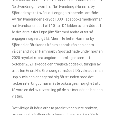
Nattvandring. Tyvärr har Nattvandring i Hammarby
Sjöstad mycket svårt att engagera boende i området.
Av Nattvandringens drygt 1000 Facebooksmedlemmar
nattvandrar endast ett 10-tal. Då bilden av området att
är det är relativt lugnt jämfört med andra orter så
engagera sig väldigt få. Men inte heller Hammarby
Sjöstad är förskonat från missbruk, rån och andra
våldshandlingar. Hammarby Sjöstad hade under hösten
2020 mycket stora ungdomssamlingar samt att
oktober 2021 skedde den tragiska dödsskjutningen av
artisten Einár, Nils Grönberg i området. Då vaknade man
upp bitvis och engagerad sig för stunden med det
räcker inte. Ungdomar måste också ges möjlighet att
få vare en del av utveckling på de platser där de bor och
vistas.
Det viktiga är börja arbeta proaktivt och inte reaktivt,
bygga upp befintliga strukturer och samverkan. Se till