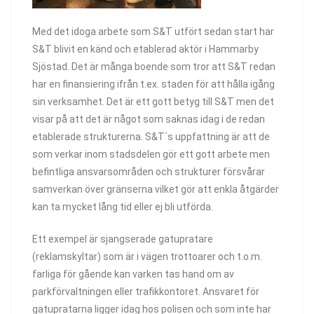
Med det idoga arbete som S&T utfört sedan start har
S&T blivit en känd och etablerad aktör i Hammarby
Sjöstad. Det är många boende som tror att S&T redan
har en finansiering ifrån t.ex. staden för att hålla igång
sin verksamhet. Det är ett gott betyg till S&T men det
visar på att det är något som saknas idag i de redan
etablerade strukturerna. S&T´s uppfattning är att de
som verkar inom stadsdelen gör ett gott arbete men
befintliga ansvarsområden och strukturer försvårar
samverkan över gränserna vilket gör att enkla åtgärder
kan ta mycket lång tid eller ej bli utförda.
Ett exempel är sjangserade gatupratare
(reklamskyltar) som är i vägen trottoarer och t.o.m.
farliga för gående kan varken tas hand om av
parkförvaltningen eller trafikkontoret. Ansvaret för
gatupratarna ligger idag hos polisen och som inte har