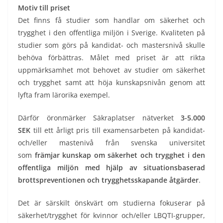
Motiv till priset
Det finns få studier som handlar om säkerhet och
trygghet i den offentliga miljön i Sverige. Kvaliteten på
studier som görs på kandidat- och mastersnivå skulle
behöva förbättras. Målet med priset är att rikta
uppmärksamhet mot behovet av studier om säkerhet
och trygghet samt att höja kunskapsnivån genom att
lyfta fram lärorika exempel.
Därför öronmärker Säkraplatser nätverket
3-5.000
SEK
till ett årligt pris till examensarbeten på kandidat-
och/eller mastenivå från svenska universitet
som
främjar kunskap om säkerhet och trygghet i den
offentliga miljön med hjälp av situationsbaserad
brottspreventionen och trygghetsskapande åtgärder
.
Det är särskilt önskvärt om studierna fokuserar på
säkerhet/trygghet för kvinnor och/eller LBQTI-grupper,