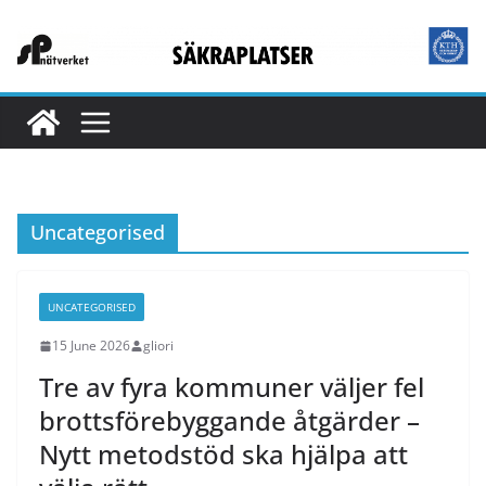
Skip
to
content
Uncategorised
UNCATEGORISED
15 June 2026
gliori
Tre av fyra kommuner väljer fel
brottsförebyggande åtgärder –
Nytt metodstöd ska hjälpa att