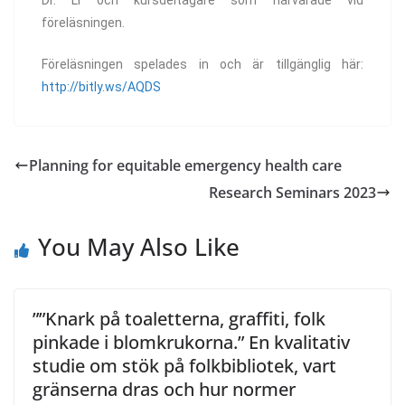
Dr. Li och kursdeltagare som närvarade vid
föreläsningen.
Föreläsningen spelades in och är tillgänglig här:
http://bitly.ws/AQDS
Planning for equitable emergency health care
Research Seminars 2023
You May Also Like
””Knark på toaletterna, graffiti, folk
pinkade i blomkrukorna.” En kvalitativ
studie om stök på folkbibliotek, vart
gränserna dras och hur normer