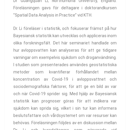
Dr Guangquan Li, Northumbria University, England.
Föreläsningen gavs för deltagare i doktorandkursen
”Spatial Data Analysis in Practice” vid KTH.
Dr. Li föreläser i statistik, och fokuserar främst på hur
Bayesiansk statistik kan utvecklas och appliceras inom
olika forskningsfält. Det här seminariet handlade om
hur avloppsvatten kan analyseras för att ge tidigare
varningar om exempelvis sjukdom och droganvändning.
I studien som presenterades användes geostatistiska
metoder som kvantifierar förhållandet mellan
koncentration av Covid-19 i avloppsvattnet och
sociodemografiska faktorer, för att ge en bild av var
och när Covid-19 sprider sig. Med hjälp av Bayesiansk
statistik kan prognoser göras för att indikera var
sjukdom kan sprida sig, vilket i sin tur kan informera
beslutsfattare och vårdsystemet om var resurser kan
behövas. Föreläsningen följdes av en diskussion mellan