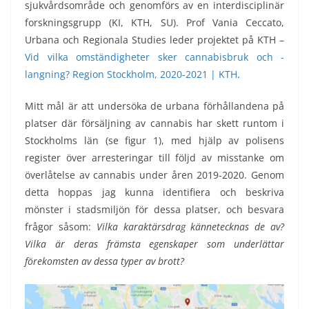
sjukvårdsområde och genomförs av en interdisciplinär
forskningsgrupp (KI, KTH, SU). Prof Vania Ceccato,
Urbana och Regionala Studies leder projektet på KTH –
Vid vilka omständigheter sker cannabisbruk och -
langning? Region Stockholm, 2020-2021 | KTH
.
Mitt mål är att undersöka de urbana förhållandena på
platser där försäljning av cannabis har skett runtom i
Stockholms län (se figur 1), med hjälp av polisens
register över arresteringar till följd av misstanke om
överlåtelse av cannabis under åren 2019-2020. Genom
detta hoppas jag kunna identifiera och beskriva
mönster i stadsmiljön för dessa platser, och besvara
frågor såsom:
Vilka karaktärsdrag kännetecknas de av?
Vilka är deras främsta egenskaper som underlättar
förekomsten av dessa typer av brott?