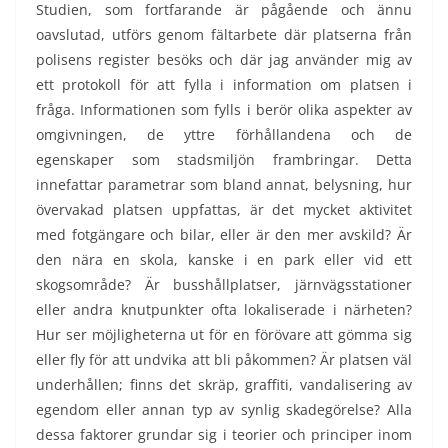
Studien, som fortfarande är pågående och ännu
oavslutad, utförs genom fältarbete där platserna från
polisens register besöks och där jag använder mig av
ett protokoll för att fylla i information om platsen i
fråga. Informationen som fylls i berör olika aspekter av
omgivningen, de yttre förhållandena och de
egenskaper som stadsmiljön frambringar. Detta
innefattar parametrar som bland annat, belysning, hur
övervakad platsen uppfattas, är det mycket aktivitet
med fotgängare och bilar, eller är den mer avskild? Är
den nära en skola, kanske i en park eller vid ett
skogsområde? Är busshållplatser, järnvägsstationer
eller andra knutpunkter ofta lokaliserade i närheten?
Hur ser möjligheterna ut för en förövare att gömma sig
eller fly för att undvika att bli påkommen? Är platsen väl
underhållen; finns det skräp, graffiti, vandalisering av
egendom eller annan typ av synlig skadegörelse? Alla
dessa faktorer grundar sig i teorier och principer inom