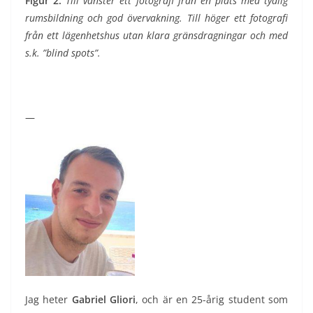
Figur 2:
Till vänster ett fotografi från en plats med tydlig
rumsbildning och god övervakning. Till höger ett fotografi
från ett lägenhetshus utan klara gränsdragningar och med
s.k. ”blind spots”.
—
Jag heter
Gabriel Gliori
, och är en 25-årig student som