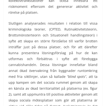
kollektivtrafikstationer kan också innebära ett
riskmoment eftersom det genererar aktivitet och
rörelse på platsen.
Slutligen analyserades resultaten i relation till vissa
kriminologiska teorier, (CPTED, Rutinaktivitetsteorin,
Brottsmönsterteorin och Situationell handlingsteori) i
syfte att skapa en större förståelse till varför brotten
inträffar just på dessa platser, och för att därefter
kunna presentera lösningsförslag på hur de kan
utformas och förbättras i syfte att förebygga
cannabishandeln. Dessa lösningar innefattar bland
annat ökad övervakning från byggnader runtomkring
med fria siktlinjer, utan så kallade
”blind spots”
, att ta
upp kampen om det sociala rummet genom att skapa
en känsla av ökad territorialitet på platserna (ex. figur
2), samt att uppmuntra till positiva aktiviteter genom att
skapa sociala mötesplatser som gör att platserna är