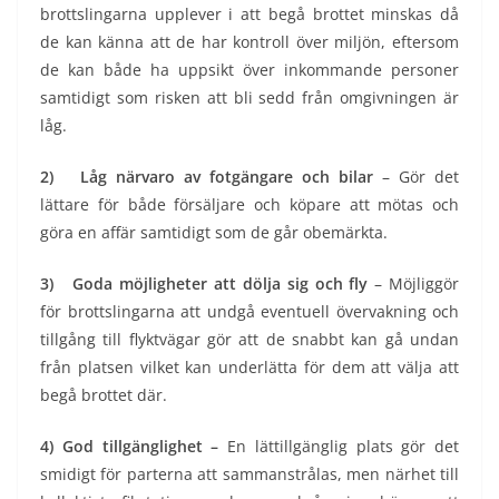
brottslingarna upplever i att begå brottet minskas då
de kan känna att de har kontroll över miljön, eftersom
de kan både ha uppsikt över inkommande personer
samtidigt som risken att bli sedd från omgivningen är
låg.
2)
Låg närvaro av fotgängare och bilar
– Gör det
lättare för både försäljare och köpare att mötas och
göra en affär samtidigt som de går obemärkta.
3)
Goda möjligheter att dölja sig och fly
– Möjliggör
för brottslingarna att undgå eventuell övervakning och
tillgång till flyktvägar gör att de snabbt kan gå undan
från platsen vilket kan underlätta för dem att välja att
begå brottet där.
4)
God tillgänglighet –
En lättillgänglig plats gör det
smidigt för parterna att sammanstrålas, men närhet till