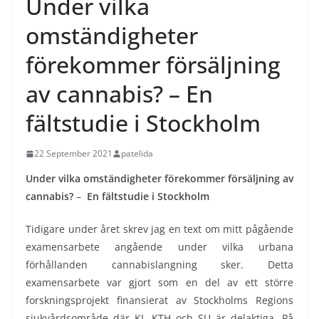
Under vilka
omständigheter
förekommer försäljning
av cannabis? – En
fältstudie i Stockholm
22 September 2021
patelida
Under vilka omständigheter förekommer försäljning av
cannabis?
–
En fältstudie i Stockholm
Tidigare under året skrev jag en text om mitt pågående
examensarbete angående under vilka urbana
förhållanden cannabislangning sker. Detta
examensarbete var gjort som en del av ett större
forskningsprojekt finansierat av Stockholms Regions
sjukvårdsområde där KI, KTH och SU är delaktiga. På