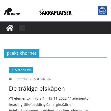
Skip
to
content
praktikhornet
UNCATEGORISED
1 December 2022
patelida
De tråkiga elskåpen
/*! elementor – v3.8.1 – 13-11-2022 */ .elementor-
heading-title{padding:0;margin:0;line-
height:1}.elementor-widget-heading .elementor-