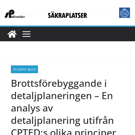
STUDENT BLOG
Brottsförebyggande i
detaljplaneringen – En
analys av
detaljplanering utifrån
CPTED:s olika principer