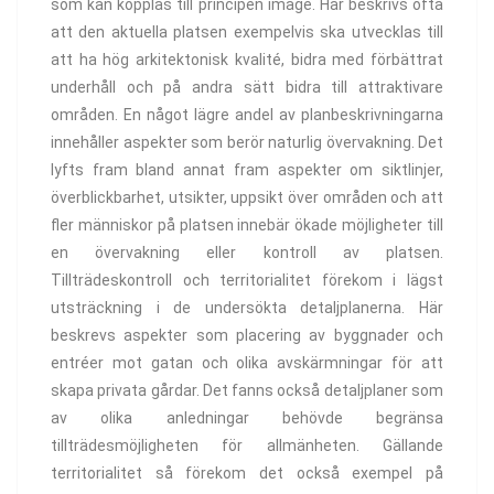
som kan kopplas till principen image. Här beskrivs ofta
att den aktuella platsen exempelvis ska utvecklas till
att ha hög arkitektonisk kvalité, bidra med förbättrat
underhåll och på andra sätt bidra till attraktivare
områden. En något lägre andel av planbeskrivningarna
innehåller aspekter som berör naturlig övervakning. Det
lyfts fram bland annat fram aspekter om siktlinjer,
överblickbarhet, utsikter, uppsikt över områden och att
fler människor på platsen innebär ökade möjligheter till
en övervakning eller kontroll av platsen.
Tillträdeskontroll och territorialitet förekom i lägst
utsträckning i de undersökta detaljplanerna. Här
beskrevs aspekter som placering av byggnader och
entréer mot gatan och olika avskärmningar för att
skapa privata gårdar. Det fanns också detaljplaner som
av olika anledningar behövde begränsa
tillträdesmöjligheten för allmänheten. Gällande
territorialitet så förekom det också exempel på