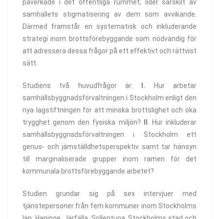
påverkade i det offentliga rummet, lider särskilt av
samhällets stigmatisering av dem som avvikande.
Därmed framstår en systematisk och inkluderande
strategi inom brottsförebyggande som nödvändig för
att adressera dessa frågor på ett effektivt och rättvist
sätt.
Studiens två huvudfrågor är:
I.
Hur arbetar
samhällsbyggnadsförvaltningen i Stockholm enligt den
nya lagstiftningen för att minska brottslighet och öka
trygghet genom den fysiska miljön?
II
. Hur inkluderar
samhällsbyggnadsförvaltningen i Stockholm ett
genus- och jämställdhetsperspektiv samt tar hänsyn
till marginaliserade grupper inom ramen för det
kommunala brottsförebyggande arbetet?
Studien grundar sig på sex intervjuer med
tjänstepersoner från fem kommuner inom Stockholms
län: Haninge, Järfälla, Sollentuna, Stockholms stad och