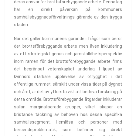
deras ansvar för brottsförebyggande arbete. Denna lag
har en direkt påverkan på kommuners
samhällsbyggnadsförvaltnings görande av den trygga
staden.
När det gäller kommunens görande i frågor som berör
det brottsförebyggande arbete men även inkludering
av ett strategiskt genus-och jämställdhetsperspektiv
inom ramen för det brottsförebyggande arbete finns
det begränsat vetenskapligt underlag. I ljuset av
kvinnors starkare upplevelse av otrygghet i det
offentliga rummet, särskilt under vissa tider på dygnet
och året, är det av yttersta vikt att bedriva forskning på
detta område. Brottsförebyggande åtgärder inkluderar
sällan marginaliserade grupper, vilket skapar en
bristande täckning av behoven hos dessa specifika
samhällssegment. Hemlösa och personer med
beroendeproblematik, som befinner sig direkt