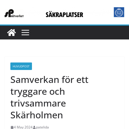
HUVUDPOST
Samverkan för ett
tryggare och
trivsammare
Skärholmen
4 May 2024
patelida