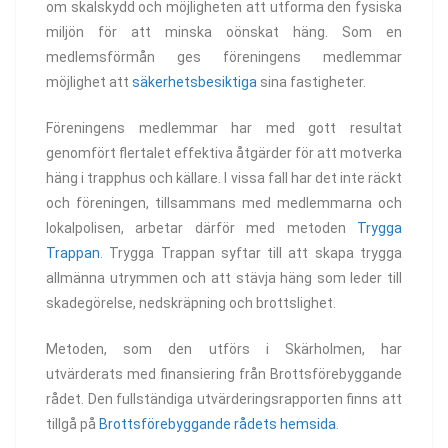
om skalskydd och möjligheten att utforma den fysiska
miljön för att minska oönskat häng. Som en
medlemsförmån ges föreningens medlemmar
möjlighet att
säkerhetsbesiktiga
sina fastigheter.
Föreningens medlemmar har med gott resultat
genomfört flertalet effektiva åtgärder för att motverka
häng i trapphus och källare. I vissa fall har det inte räckt
och föreningen, tillsammans med medlemmarna och
lokalpolisen, arbetar därför med metoden
Trygga
Trappan
. Trygga Trappan syftar till att skapa trygga
allmänna utrymmen och att stävja häng som leder till
skadegörelse, nedskräpning och brottslighet.
Metoden, som den utförs i Skärholmen, har
utvärderats med finansiering från Brottsförebyggande
rådet. Den fullständiga utvärderingsrapporten finns att
tillgå på
Brottsförebyggande rådets hemsida
.