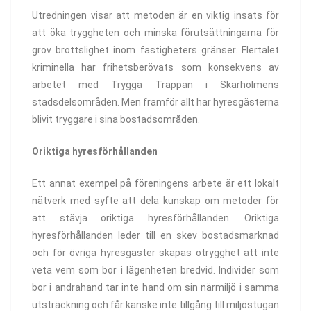
Utredningen visar att metoden är en viktig insats för
att öka tryggheten och minska förutsättningarna för
grov brottslighet inom fastigheters gränser. Flertalet
kriminella har frihetsberövats som konsekvens av
arbetet med Trygga Trappan i Skärholmens
stadsdelsområden. Men framför allt har hyresgästerna
blivit tryggare i sina bostadsområden.
Oriktiga hyresförhållanden
Ett annat exempel på föreningens arbete är ett lokalt
nätverk med syfte att dela kunskap om metoder för
att stävja oriktiga hyresförhållanden. Oriktiga
hyresförhållanden leder till en skev bostadsmarknad
och för övriga hyresgäster skapas otrygghet att inte
veta vem som bor i lägenheten bredvid. Individer som
bor i andrahand tar inte hand om sin närmiljö i samma
utsträckning och får kanske inte tillgång till miljöstugan