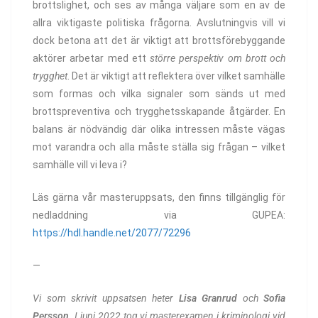
brottslighet, och ses av många väljare som en av de
allra viktigaste politiska frågorna. Avslutningvis vill vi
dock betona att det är viktigt att brottsförebyggande
aktörer arbetar med ett
större perspektiv om brott och
trygghet
. Det är viktigt att reflektera över vilket samhälle
som formas och vilka signaler som sänds ut med
brottspreventiva och trygghetsskapande åtgärder. En
balans är nödvändig där olika intressen måste vägas
mot varandra och alla måste ställa sig frågan – vilket
samhälle vill vi leva i?
Läs gärna vår masteruppsats, den finns tillgänglig för
nedladdning via GUPEA:
https://hdl.handle.net/2077/72296
—
Vi som skrivit uppsatsen heter
Lisa Granrud
och
Sofia
Persson
. I juni 2022 tog vi masterexamen i kriminologi vid