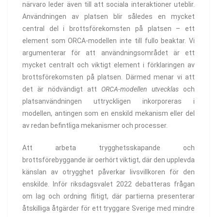
närvaro leder även till att sociala interaktioner uteblir.
Användningen av platsen blir således en mycket
central del i brottsförekomsten på platsen – ett
element som ORCA-modellen inte till fullo beaktar. Vi
argumenterar för att användningsområdet är ett
mycket centralt och viktigt element i förklaringen av
brottsförekomsten på platsen. Därmed menar vi att
det är nödvändigt att
ORCA-modellen utvecklas
och
platsanvändningen uttryckligen inkorporeras i
modellen, antingen som en enskild mekanism eller del
av redan befintliga mekanismer och processer.
Att arbeta trygghetsskapande och
brottsförebyggande är oerhört viktigt, där den upplevda
känslan av otrygghet påverkar livsvillkoren för den
enskilde. Inför riksdagsvalet 2022 debatteras frågan
om lag och ordning flitigt, där partierna presenterar
åtskilliga åtgärder för ett tryggare Sverige med mindre