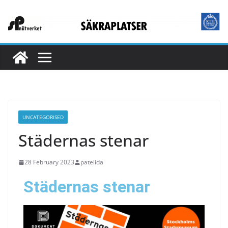
UNCATEGORISED
Städernas stenar
28 February 2023
patelida
Städernas stenar