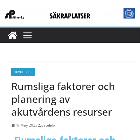
HUVUDPOST
Rumsliga faktorer och
planering av
akutvårdens resurser
19 May 2023
patelida