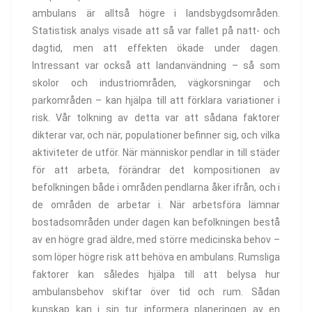
ambulans är alltså högre i landsbygdsområden.
Statistisk analys visade att så var fallet på natt- och
dagtid, men att effekten ökade under dagen.
Intressant var också att landanvändning – så som
skolor och industriområden, vägkorsningar och
parkområden – kan hjälpa till att förklara variationer i
risk. Vår tolkning av detta var att sådana faktorer
dikterar var, och när, populationer befinner sig, och vilka
aktiviteter de utför. När människor pendlar in till städer
för att arbeta, förändrar det kompositionen av
befolkningen både i områden pendlarna åker ifrån, och i
de områden de arbetar i. När arbetsföra lämnar
bostadsområden under dagen kan befolkningen bestå
av en högre grad äldre, med större medicinska behov –
som löper högre risk att behöva en ambulans. Rumsliga
faktorer kan således hjälpa till att belysa hur
ambulansbehov skiftar över tid och rum. Sådan
kunskap kan i sin tur informera planeringen av en