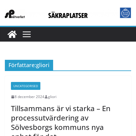
Hoppa
till
innehåll
Författare:
gliori
UNCATEGORISED
8 december 2024
gliori
Tillsammans är vi starka – En
processutvärdering av
Sölvesborgs kommuns nya