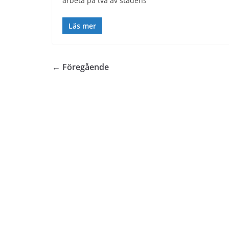
arbeta på två av stadens
Läs mer
← Föregående