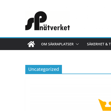
Hoppa
till
innehåll
OM SÄKRAPLATSER
SÄKERHET & 
Uncategorized