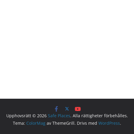
Upphovsrätt © 2026
Safe Places
. Alla rättigheter förbehålles.
Tema:
ColorMag
av ThemeGrill. Drivs med
WordPress
.