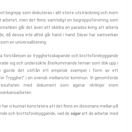
ivit begrepp som diskuteras i allt större utsträckning och inom
 det arbetet, men det finns samtidigt en begreppsförvirring som
blematiken går det även att skildra en paradox kring att arbeta
, då dessa inte alltid går hand i hand. Därav har samverkan
 som en universallösning.
 öka förståelsen av trygghetsskapande och brottsförebyggande
 yttrade sig och undersökte återkommande teman som dök upp i
i gjorde det utifrån ett empirisk exempel i form av ett
för Trygghet” i en svensk mellanstor kommun. Vi genomförde
 resultaten med dokument som agerar riktlinjer inom
mverkansarbeten.
 har vi kunnat konstatera att det finns en dissonans mellan på
nde och brottsförebyggande, vad de
säger
att de arbetar med