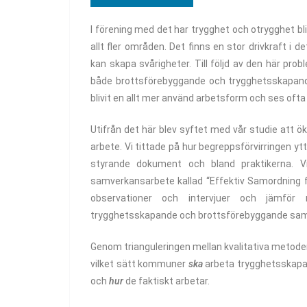
I förening med det har trygghet och otrygghet bl
allt fler områden. Det finns en stor drivkraft i
kan skapa svårigheter. Till följd av den här pro
både brottsförebyggande och trygghetsskapande
blivit en allt mer använd arbetsform och ses ofta
Utifrån det här blev syftet med vår studie att
arbete. Vi tittade på hur begreppsförvirringen
styrande dokument och bland praktikerna. V
samverkansarbete kallad “Effektiv Samordning 
observationer och intervjuer och jämför
trygghetsskapande och brottsförebyggande sa
Genom trianguleringen mellan kvalitativa metoder
vilket sätt kommuner
ska
arbeta trygghetsskapa
och
hur
de faktiskt arbetar.