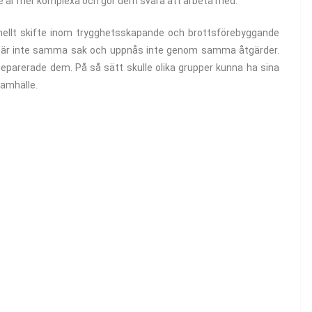
e är mer komplexa och gör dem svåra att arbeta med.
nellt skifte inom trygghetsskapande och brottsförebyggande
De är inte samma sak och uppnås inte genom samma åtgärder.
 separerade dem. På så sätt skulle olika grupper kunna ha sina
samhälle.