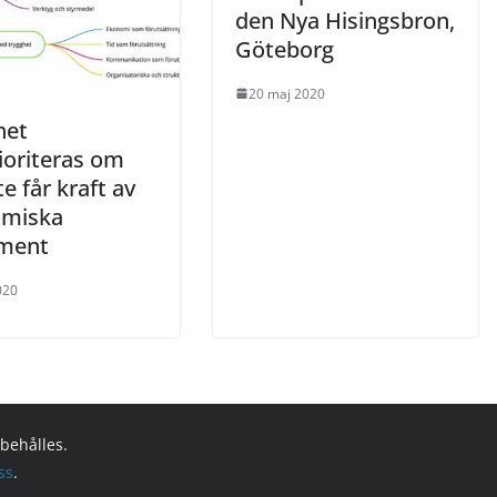
den Nya Hisingsbron,
Göteborg
20 maj 2020
het
ioriteras om
te får kraft av
miska
ament
020
rbehålles.
ss
.