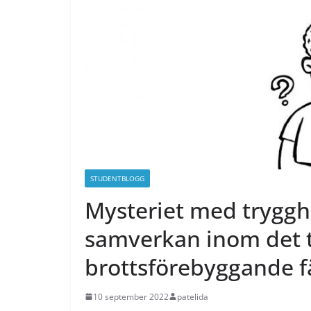
STUDENTBLOGG
Mysteriet med tryggh
samverkan inom det 
brottsförebyggande f
10 september 2022
patelida