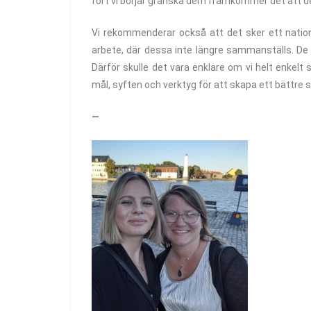
fort vi börjar granska dem framkommer det att d
Vi rekommenderar också att det sker ett natio
arbete, där dessa inte längre sammanställs. 
Därför skulle det vara enklare om vi helt enkelt
mål, syften och verktyg för att skapa ett bättre 
—