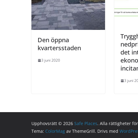
Trygg
Den öppna
nedpr
kvartersstaden
det in
ekono
3 juni 2020
incit
3 juni 2
Upphovsrätt © 2026
Safe Places
. Alla rättigheter fö
Tema:
ColorMag
av ThemeGrill. Drivs med
WordPre