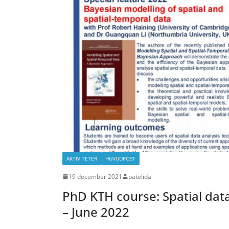
AKTIVITETER
HUVUDPOST
19 december 2021
patelida
PhD KTH course: Spatial data
– June 2022