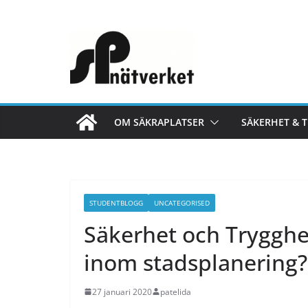
OM SÄKRAPLATSER
SÄKERHET & 
STUDENTBLOGG
UNCATEGORISED
Säkerhet och Trygghe
inom stadsplanering?
27 januari 2020
patelida