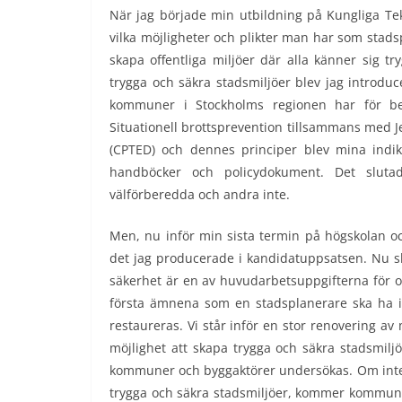
När jag började min utbildning på Kungliga Te
vilka möjligheter och plikter man har som stads
skapa offentliga miljöer där alla känner sig t
trygga och säkra stadsmiljöer blev jag introdu
kommuner i Stockholms regionen har för ber
Situationell brottsprevention tillsammans med 
(CPTED) och dennes principer blev mina indika
handböcker och policydokument. Det sluta
välförberedda och andra inte.
Men, nu inför min sista termin på högskolan o
det jag producerade i kandidatuppsatsen. Nu s
säkerhet är en av huvudarbetsuppgifterna för o
första ämnena som en stadsplanerare ska ha i 
restaureras. Vi står inför en stor renovering 
möjlighet att skapa trygga och säkra stadsmilj
kommuner och byggaktörer undersökas. Om inte d
trygga och säkra stadsmiljöer, kommer kommuner