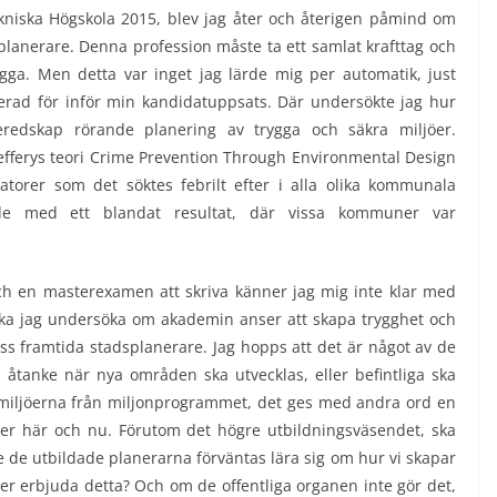
kniska Högskola 2015, blev jag åter och återigen påmind om
planerare. Denna profession måste ta ett samlat krafttag och
rygga. Men detta var inget jag lärde mig per automatik, just
cerad för inför min kandidatuppsats. Där undersökte jag hur
edskap rörande planering av trygga och säkra miljöer.
Jefferys teori Crime Prevention Through Environmental Design
torer som det söktes febrilt efter i alla olika kommunala
de med ett blandat resultat, där vissa kommuner var
ch en masterexamen att skriva känner jag mig inte klar med
ka jag undersöka om akademin anser att skapa trygghet och
ss framtida stadsplanerare. Jag hopps att det är något av de
åtanke när nya områden ska utvecklas, eller befintliga ska
av miljöerna från miljonprogrammet, det ges med andra ord en
öer här och nu. Förutom det högre utbildningsväsendet, ska
e utbildade planerarna förväntas lära sig om hur vi skapar
 erbjuda detta? Och om de offentliga organen inte gör det,