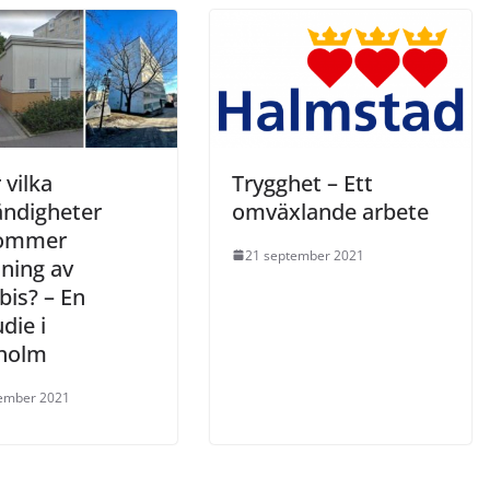
 vilka
Trygghet – Ett
ndigheter
omväxlande arbete
kommer
21 september 2021
jning av
bis? – En
udie i
holm
ember 2021