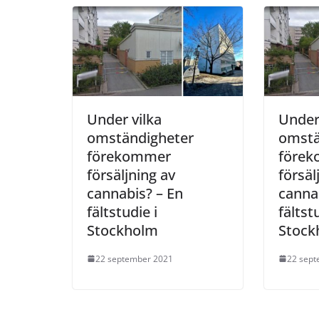
Under vilka
Under
omständigheter
omstä
förekommer
före
försäljning av
försäl
cannabis? – En
canna
fältstudie i
fältst
Stockholm
Stock
22 september 2021
22 sept