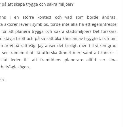
 på att skapa trygga och säkra miljöer?
inns i en större kontext och vad som borde ändras.
aktörer lever i symbios, torde inte alla ha ett egenintresse
 för att planera trygga och säkra stadsmiljöer? Det forskars
an stävja brott och på så sätt öka känslan av trygghet, och om
r vi på rätt väg. Jag anser det troligt, men till vilken grad
jag ser framemot att få utforska ämnet mer, samt att kanske i
ut leder till att framtidens planerare alltid ser sina
rhets”-glasögon.
en.