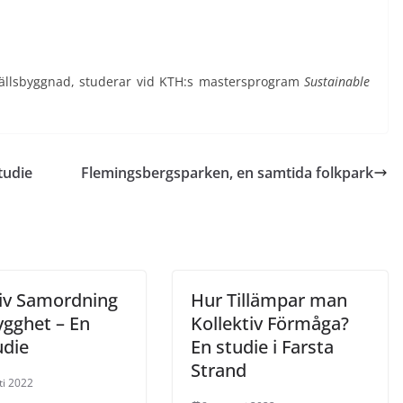
hällsbyggnad, studerar vid KTH:s mastersprogram
Sustainable
tudie
Flemingsbergsparken, en samtida folkpark
tiv Samordning
Hur Tillämpar man
ygghet – En
Kollektiv Förmåga?
udie
En studie i Farsta
Strand
ti 2022