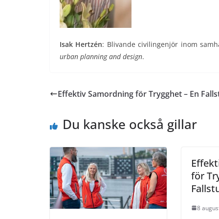
Isak Hertzén
: Blivande civilingenjör inom sam
urban planning and design
.
Effektiv Samordning för Trygghet – En Falls
Du kanske också gillar
Effek
för Tr
Fallst
8 augus