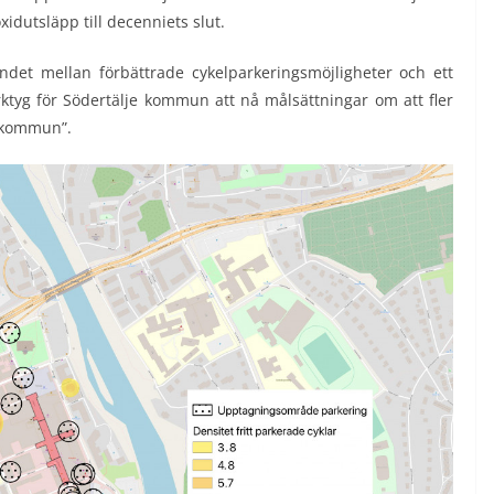
idutsläpp till decenniets slut.
det mellan förbättrade cykelparkeringsmöjligheter och ett
rktyg för Södertälje kommun att nå målsättningar om att fler
elkommun”.