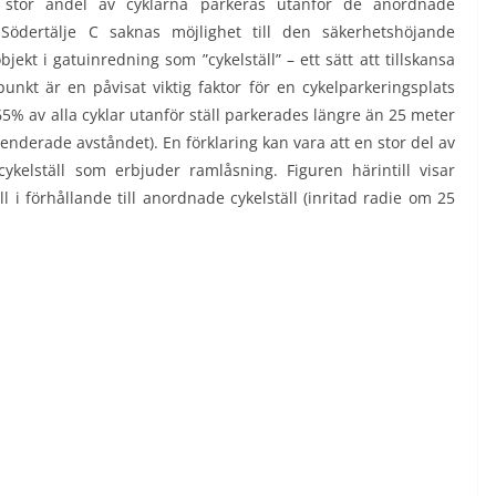
 stor andel av cyklarna parkeras utanför de anordnade
 Södertälje C saknas möjlighet till den säkerhetshöjande
jekt i gatuinredning som ”cykelställ” – ett sätt att tillskansa
unkt är en påvisat viktig faktor för en cykelparkeringsplats
5% av alla cyklar utanför ställ parkerades längre än 25 meter
enderade avståndet). En förklaring kan vara att en stor del av
ykelställ som erbjuder ramlåsning. Figuren härintill visar
l i förhållande till anordnade cykelställ (inritad radie om 25