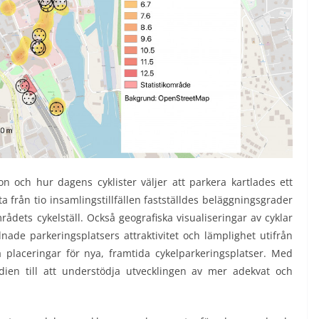
ion och hur dagens cyklister väljer att parkera kartlades ett
 från tio insamlingstillfällen fastställdes beläggningsgrader
ådets cykelställ. Också geografiska visualiseringar av cyklar
dnade parkeringsplatsers attraktivitet och lämplighet utifrån
 placeringar för nya, framtida cykelparkeringsplatser. Med
ien till att understödja utvecklingen av mer adekvat och