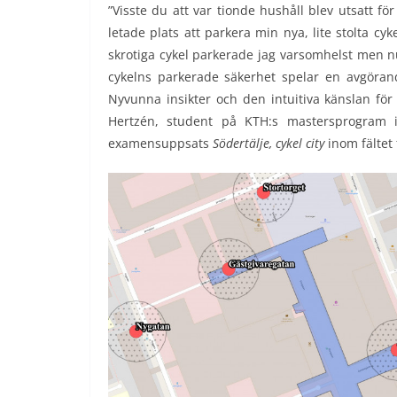
”Visste du att var tionde hushåll blev utsatt för
letade plats att parkera min nya, lite stolta cy
skrotiga cykel parkerade jag varsomhelst men n
cykelns parkerade säkerhet spelar en avgörand
Nyvunna insikter och den intuitiva känslan för 
Hertzén, student på KTH:s mastersprogram
examensuppsats
Södertälje, cykel city
inom fältet 