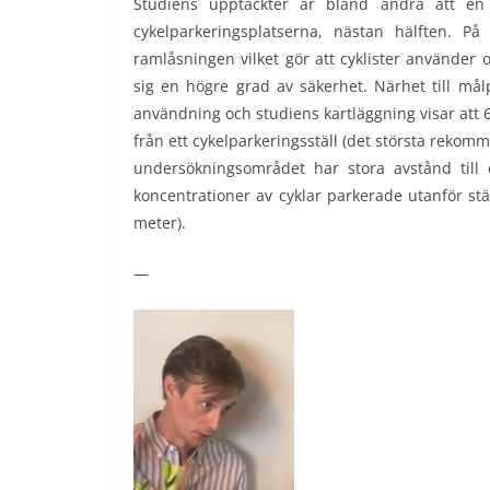
Studiens upptäckter är bland andra att en
cykelparkeringsplatserna, nästan hälften. På
ramlåsningen vilket gör att cyklister använder ob
sig en högre grad av säkerhet. Närhet till målp
användning och studiens kartläggning visar att 6
från ett cykelparkeringsställ (det största rekomm
undersökningsområdet har stora avstånd till c
koncentrationer av cyklar parkerade utanför stäl
meter).
—