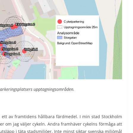
parkeringsplatsers upptagningsområden.
 ett av framtidens hållbara färdmedel. I min stad Stockholm
atser om jag väljer cykeln. Andra framhäver cykelns förmåga att
tsläpp i täta stadsmiljöer. Inte minst siktar svenska miljömål