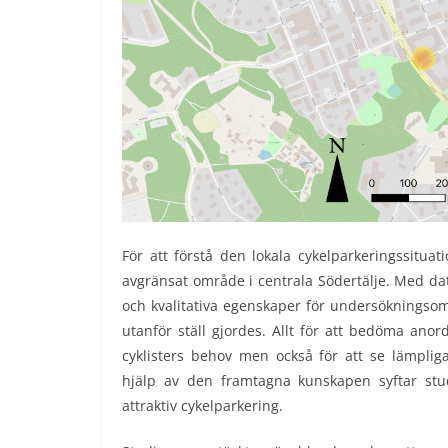
För att förstå den lokala cykelparkeringssituat
avgränsat område i centrala Södertälje. Med data
och kvalitativa egenskaper för undersökningsomr
utanför ställ gjordes. Allt för att bedöma anor
cyklisters behov men också för att se lämpliga
hjälp av den framtagna kunskapen syftar stud
attraktiv cykelparkering.