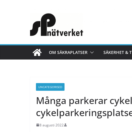
Hoppa
till
innehåll
OM SÄKRAPLATSER
SÄKERHET & 
UNCATEGORISED
Många parkerar cykel
cykelparkeringsplats
8 augusti 2022