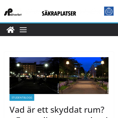
Hoppa
till
innehåll
STUDENTBLOGG
Vad är ett skyddat rum?