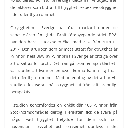
konstrueras. För att förverkliga detta har vi utgått från
de faktorer som bidrar till trygghet respektive otrygghet
i det offentliga rummet.
Otryggheten i Sverige har ökat markant under de
senaste åren. Enligt det Brottsförebyggande rådet, BRÅ,
har den bara i Stockholm ökat med 2 % från 2014 till
2017. Den gruppen som är mest utsatt för otrygghet är
kvinnor, hela 36% av kvinnorna i Sverige är oroliga över
att utsättas för brott. Det framgår som en självklarhet i
vår studie att kvinnor behöver kunna känna sig fria i
det offentliga rummet. Med anledning av detta har vi i
studien fokuserat på otrygghet utifrån ett kvinnligt
perspektiv.
I studien genomfördes en enkät där 105 kvinnor från
Stockholmsområdet deltog. I enkäten fick de svara på
frågor vad trygghet betydde för dem och vart
någonstans trygghet och otrygghet upplevs i det