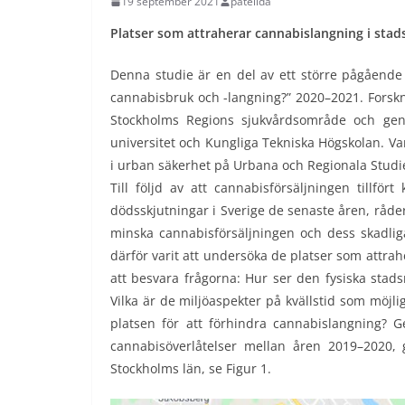
19 september 2021
patelida
Platser som attraherar cannabislangning i stad
Denna studie är en del av ett större pågående 
cannabisbruk och -langning?” 2020–2021. Forskni
Stockholms Regions sjukvårdsområde och geno
universitet och Kungliga Tekniska Högskolan. V
i urban säkerhet på Urbana och Regionala Studi
Till följd av att cannabisförsäljningen tillför
dödsskjutningar i Sverige de senaste åren, råde
minska cannabisförsäljningen och dess skadli
därför varit att undersöka de platser som attrah
att besvara frågorna: Hur ser den fysiska stads
Vilka är de miljöaspekter på kvällstid som möjl
platsen för att förhindra cannabislangning? 
cannabisöverlåtelser mellan åren 2019–2020, 
Stockholms län, se Figur 1.