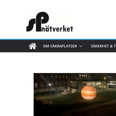
Hoppa
till
innehåll
OM SÄKRAPLATSER
SÄKERHET & 