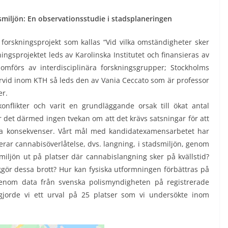
smiljön: En observationsstudie i stadsplaneringen
forskningsprojekt som kallas “Vid vilka omständigheter sker
ngsprojektet leds av Karolinska Institutet och finansieras av
mförs av interdisciplinära forskningsgrupper; Stockholms
arvid inom KTH så leds den av Vania Ceccato som är professor
er.
t konflikter och varit en grundläggande orsak till ökat antal
r det därmed ingen tvekan om att det krävs satsningar för att
ga konsekvenser. Vårt mål med kandidatexamensarbetet har
erar cannabisöverlåtelse, dvs. langning, i stadsmiljön, genom
miljön ut på platser där cannabislangning sker på kvällstid?
iggör dessa brott? Hur kan fysiska utformningen förbättras på
Genom data från svenska polismyndigheten på registrerade
gjorde vi ett urval på 25 platser som vi undersökte inom