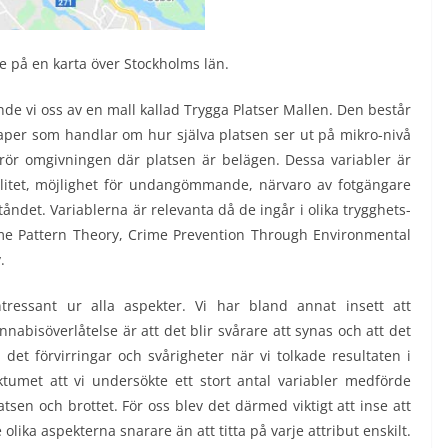
 på en karta över Stockholms län.
nde vi oss av en mall kallad Trygga Platser Mallen. Den består
kaper som handlar om hur själva platsen ser ut på mikro-nivå
r omgivningen där platsen är belägen. Dessa variabler är
ibilitet, möjlighet för undangömmande, närvaro av fotgängare
ståndet. Variablerna är relevanta då de ingår i olika trygghets-
me Pattern Theory, Crime Prevention Through Environmental
.
ressant ur alla aspekter. Vi har bland annat insett att
abisöverlåtelse är att det blir svårare att synas och att det
 det förvirringar och svårigheter när vi tolkade resultaten i
ktumet att vi undersökte ett stort antal variabler medförde
tsen och brottet. För oss blev det därmed viktigt att inse att
ika aspekterna snarare än att titta på varje attribut enskilt.