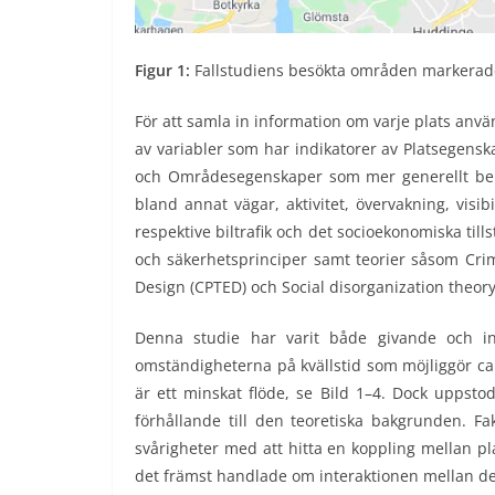
Figur 1:
Fallstudiens besökta områden markerade
För att samla in information om varje plats anvä
av variabler som har indikatorer av Platsegens
och Områdesegenskaper som mer generellt berö
bland annat vägar, aktivitet, övervakning, vis
respektive biltrafik och det socioekonomiska till
och säkerhetsprinciper samt teorier såsom Cri
Design (CPTED) och Social disorganization theory
Denna studie har varit både givande och int
omständigheterna på kvällstid som möjliggör cann
är ett minskat flöde, se Bild 1–4. Dock uppstod
förhållande till den teoretiska bakgrunden. Fa
svårigheter med att hitta en koppling mellan pla
det främst handlade om interaktionen mellan de ol