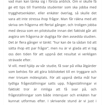
vad man kan tänka sig i första anblick. Om vi skulle få
ge ett tips till framtida studenter som ska jobba med
trygghetsenkäter, eller enkäter överlag, så skulle det
vara att inte stressa ihop frågor. Man får räkna med att
skriva om frågorna ett flertal gånger, och troligen jobba
med dessa som en pilotstudie innan det faktiskt går att
avgöra om frågorna är dugliga för den avsedda studien.
Det är flera gånger vi tänkt: ”hur kan de ta sådan tid att
sätta ihop ett par frågor”, men nu är vi glada att vi tog
oss den tiden för att uppnå det resultat vi verkligen
strävade efter.
Vi vill, med hjälp av vår studie, få svar på vilka åtgärder
som behövs för att göra biblioteket till en tryggare och
mer trivsam mötesplats. För att uppnå detta mål har
tydliga frågeställningar satts upp, frågeställningar vi
faktiskt tror är rimliga att få svar på, och
frågeställningar som både intervjuer och enkäten har
kunnat utformas efter. I skrivande stund är vi just i