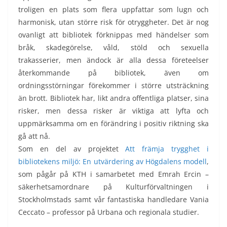
troligen en plats som flera uppfattar som lugn och
harmonisk, utan större risk för otryggheter. Det är nog
ovanligt att bibliotek förknippas med händelser som
bråk, skadegörelse, våld, stöld och sexuella
trakasserier, men ändock är alla dessa företeelser
återkommande på bibliotek, även om
ordningsstörningar förekommer i större utsträckning
än brott. Bibliotek har, likt andra offentliga platser, sina
risker, men dessa risker är viktiga att lyfta och
uppmärksamma om en förändring i positiv riktning ska
gå att nå.
Som en del av projektet
Att främja trygghet i
bibliotekens miljö: En utvärdering av Högdalens modell
,
som pågår på KTH i samarbetet med Emrah Ercin –
säkerhetsamordnare på Kulturförvaltningen i
Stockholmstads samt vår fantastiska handledare Vania
Ceccato – professor på Urbana och regionala studier.