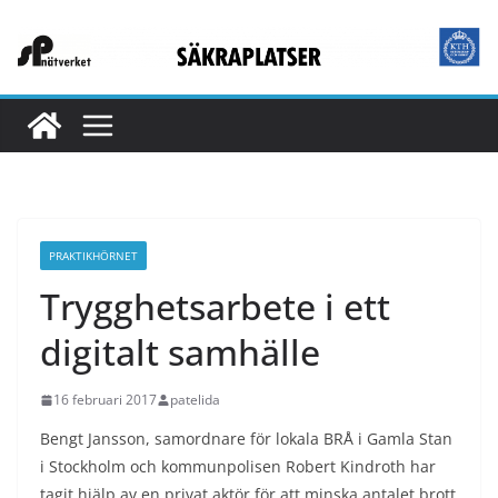
Hoppa
till
innehåll
PRAKTIKHÖRNET
Trygghetsarbete i ett
digitalt samhälle
16 februari 2017
patelida
Bengt Jansson, samordnare för lokala BRÅ i Gamla Stan
i Stockholm och kommunpolisen Robert Kindroth har
tagit hjälp av en privat aktör för att minska antalet brott