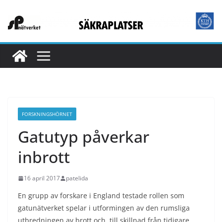
Hoppa
till
innehåll
FORSKNINGSHÖRNET
Gatutyp påverkar
inbrott
16 april 2017
patelida
En grupp av forskare i England testade rollen som
gatunätverket spelar i utformingen av den rumsliga
utbredningen av brott och, till skillnad från tidigare