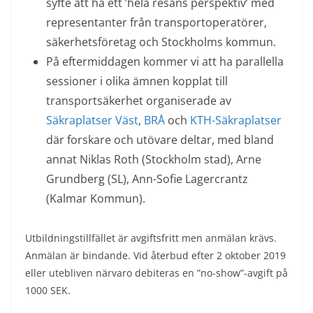
syfte att ha ett ’hela resans perspektiv’ med
representanter från transportoperatörer,
säkerhetsföretag och Stockholms kommun.
På eftermiddagen kommer vi att ha parallella
sessioner i olika ämnen kopplat till
transportsäkerhet organiserade av
Säkraplatser Väst
,
BRÅ
och
KTH-Säkraplatser
där forskare och utövare deltar, med bland
annat Niklas Roth (Stockholm stad), Arne
Grundberg (SL), Ann-Sofie Lagercrantz
(Kalmar Kommun).
Utbildningstillfället är avgiftsfritt men anmälan krävs.
Anmälan är bindande. Vid återbud efter 2 oktober 2019
eller utebliven närvaro debiteras en ”no-show”-avgift på
1000 SEK.