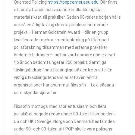
Oriented Policing
https://popcenter.asu.edu
. Där finns
ett omfattande och växande nedladdningsbart
material riktat till praktiker. Sedan 90-talets början hålls
också en årlig tävling i bästa problemorienterade
projekt – Herman Goldstein Award – där en grupp
kvalificerade forskare med inriktning på tillämpad
polisforskning tillsamman med erfarna praktiker
bedömer bidragen – jag har varit domare under drygt
tio år och bedömt ungefär 200 projekt. Samtliga
tävlingsbidrag finns tillgängliga på centrets site. En
viktig utvecklingstendens är att även andra
organisationer har anammat filosofin – t.ex. sådana
som skyddar djurarter.
Filosofin mottogs med stor entusiasm och flera
poliskårer började redan under 80-talet tillämpa den i
US och UK. I Sverige, Norge och Danmark bestämdes
under 90- och 00-talen att POP skulle vara polisens