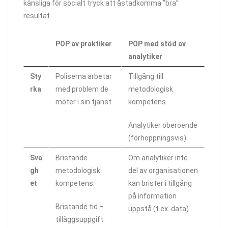
känsliga för socialt tryck att åstadkomma ”bra”
resultat.
POP av praktiker
POP med stöd av
analytiker
Sty
Poliserna arbetar
Tillgång till
rka
med problem de
metodologisk
möter i sin tjänst.
kompetens.
Analytiker oberoende
(förhoppningsvis).
Sva
Bristande
Om analytiker inte
gh
metodologisk
del av organisationen
et
kompetens.
kan brister i tillgång
på information
Bristande tid –
uppstå (t.ex. data).
tilläggsuppgift.