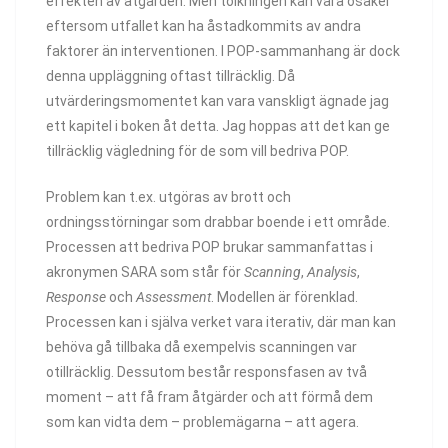
effekten av åtgärden. Men tolkningen kan vara osäker
eftersom utfallet kan ha åstadkommits av andra
faktorer än interventionen. I POP-sammanhang är dock
denna uppläggning oftast tillräcklig. Då
utvärderingsmomentet kan vara vanskligt ägnade jag
ett kapitel i boken åt detta. Jag hoppas att det kan ge
tillräcklig vägledning för de som vill bedriva POP.
Problem kan t.ex. utgöras av brott och
ordningsstörningar som drabbar boende i ett område.
Processen att bedriva POP brukar sammanfattas i
akronymen SARA som står för
Scanning
,
Analysis
,
Response
och
Assessment
. Modellen är förenklad.
Processen kan i själva verket vara iterativ, där man kan
behöva gå tillbaka då exempelvis scanningen var
otillräcklig. Dessutom består responsfasen av två
moment – att få fram åtgärder och att förmå dem
som kan vidta dem – problemägarna – att agera.