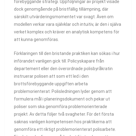
förebyggande strategi. Uppföljningar av projekt visade
dock genomgående på bristfällig tillämpning, där
särskilt utvärderingsmomentet var svagt. Även om
modellen verkar vara självklar och intuitiv, är den i själva
verket komplex och kräver en analytisk kompetens för
att kunna genomföras.
Förklaringen till den bristande praktiken kan sökas i hur
införandet vanligen gick till. Policyskapare från
departement eller den överordnade polisbyråkratin
instruerar polisen att som ett led i den
brottsförebyggande uppgiften arbeta
problemorienterat. Polisledningen lyder genom att
formulera mål i planeringsdokument och pekar ut
poliser som ska genomföra problemorienterade
projekt. Av detta följer två svagheter. För det första
saknas vanligen kompetensen hos praktikerna att
genomföra ett riktigt problemorienterat polisarbete.