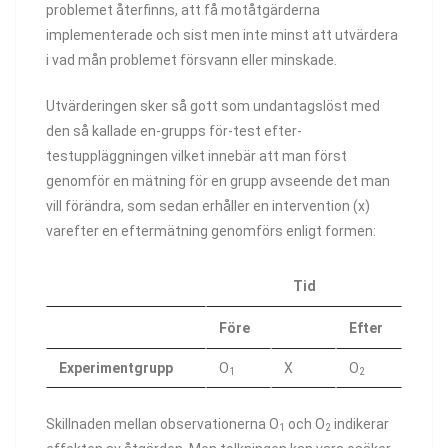
problemet återfinns, att få motåtgärderna
implementerade och sist men inte minst att utvärdera
i vad mån problemet försvann eller minskade.
Utvärderingen sker så gott som undantagslöst med
den så kallade en-grupps för-test efter-
testuppläggningen vilket innebär att man först
genomför en mätning för en grupp avseende det man
vill förändra, som sedan erhåller en intervention (x)
varefter en eftermätning genomförs enligt formen:
Tid
Före
Efter
Experimentgrupp
O
X
O
1
2
Skillnaden mellan observationerna O
och O
indikerar
1
2