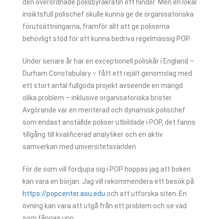
den överordnade polisbyråkratin ett hinder. Men en lokal
insiktsfull polischef skulle kunna ge de organisatoriska
förutsättningarna, framför allt att ge poliserna
behövligt stöd för att kunna bedriva regelmässig POP.
Under senare år har en exceptionell poliskår i England –
Durham Constabulary – fått ett rejält genomslag med
ett stort antal fullgoda projekt avseende en mängd
olika problem – inklusive organisatoriska brister.
Avgörande var en meriterad och dynamisk polischef
som endast anställde poliser utbildade i POP, det fanns
tillgång till kvalificerad analytiker och en aktiv
samverkan med universitetsvärlden.
För de som vill fördjupa sig i POP hoppas jag att boken
kan vara en början. Jag vill rekommendera ett besök på
https://popcenter.asu.edu
och att utforska siten. En
övning kan vara att utgå från ett problem och se vad
som fångas upp.