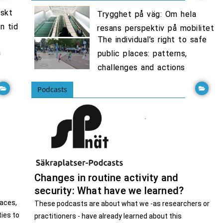
ies from
ies from
ies from
pris till
pris till
pris till
iskt
Trygghet på väg: Om hela
ohansson
ohansson
ohansson
y to 10th
y to 10th
y to 10th
n tid
2022 […]
2022 […]
2022 […]
priset […]
priset […]
priset […]
resans perspektiv på mobilitet
The individual’s right to safe
a
public places: patterns,
challenges and actions
Podcasts
Changes in routine activity and
security: What have we learned?
laces,
These podcasts are about what we -as researchers or
ies to
practitioners - have already learned about this