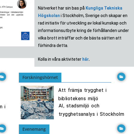
Nätverket har sin bas på
Kungliga Tekniska
Högskolan
i Stockholm, Sverige och skapar en
rad initiativ för utveckling av lokal kunskap och
informationsutbyte kring de förhållanden under
vilka brott inträffar och de bästa sätten att
förhindra detta.
Kolla in våra aktiviteter
här
.
tser
tser
tser
vacy
vacy
vacy
ring
ring
ring
hen
hen
hen
Forskningshörnet
ative
ative
ative
s till
s till
s till
 City
 City
 City
mate
mate
mate
Att främja trygghet i
e av
e av
e av
ange
ange
ange
bibliotekens miljö
ctive on
ctive on
ctive on
privacy,
privacy,
privacy,
AI, stadsmiljö och
sects
sects
sects
Ida
Ida
Ida
n i
 and data
 and data
 and data
lity [..]
lity [..]
lity [..]
trygghetsanalys i Stockholm
son!
son!
son!
rime
rime
rime
esearch &
esearch &
esearch &
ber 2021-
ber 2021-
ber 2021-
Evenemang
2022 [..]
2022 [..]
2022 [..]