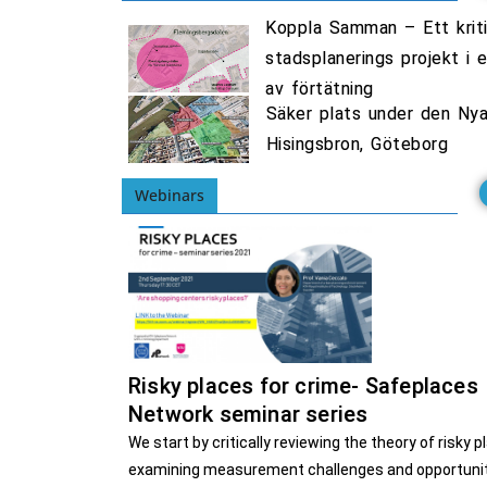
Endagskurs Datum: 17:e
Endagskurs Datum: 17:e
Endagskurs Datum: 17:e
A Webinar Ser
A Webinar Ser
A Webinar Ser
Säkraplatsers 
Säkraplatsers 
Säkraplatsers 
Koppla Samman – Ett krit
oktober, 9-16
oktober, 9-16
oktober, 9-16
minne av Ida J
minne av Ida J
minne av Ida J
10th Februar
10th Februar
10th Februar
stadsplanerings projekt i e
November 
November 
November 
Motiv till 
Motiv till 
Motiv till 
av förtätning
Säker plats under den Ny
Hisingsbron, Göteborg
Webinars
Risky places for crime- Safeplaces
Network seminar series
We start by critically reviewing the theory of risky p
examining measurement challenges and opportunit