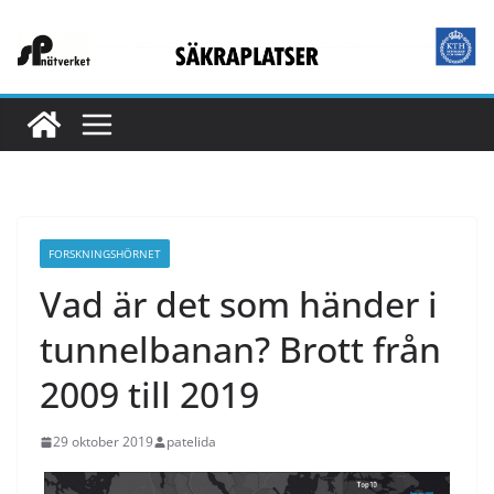
Hoppa
till
innehåll
FORSKNINGSHÖRNET
Vad är det som händer i
tunnelbanan? Brott från
2009 till 2019
29 oktober 2019
patelida