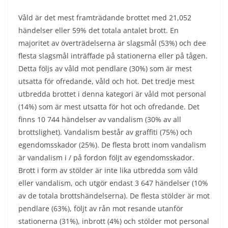
Våld är det mest framträdande brottet med 21,052
händelser eller 59% det totala antalet brott. En
majoritet av överträdelserna är slagsmål (53%) och dee
flesta slagsmål inträffade på stationerna eller på tågen.
Detta följs av våld mot pendlare (30%) som är mest
utsatta för ofredande, våld och hot. Det tredje mest
utbredda brottet i denna kategori är våld mot personal
(14%) som är mest utsatta för hot och ofredande. Det
finns 10 744 händelser av vandalism (30% av all
brottslighet). Vandalism består av graffiti (75%) och
egendomsskador (25%). De flesta brott inom vandalism
är vandalism i / på fordon följt av egendomsskador.
Brott i form av stölder är inte lika utbredda som våld
eller vandalism, och utgör endast 3 647 händelser (10%
av de totala brottshändelserna). De flesta stölder är mot
pendlare (63%), följt av rån mot resande utanför
stationerna (31%), inbrott (4%) och stölder mot personal