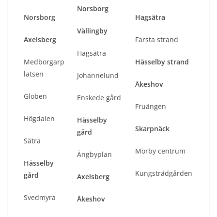
Norsborg
Norsborg
Hagsätra
Vällingby
Axelsberg
Farsta strand
Hagsätra
Medborgarp
Hässelby strand
latsen
Johannelund
Åkeshov
Globen
Enskede gård
Fruängen
Högdalen
Hässelby
Skarpnäck
gård
Sätra
Mörby centrum
Ängbyplan
Hässelby
Kungsträdgården
gård
Axelsberg
Svedmyra
Åkeshov