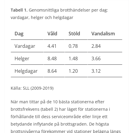
Tabell
1
.
Genomsnittliga brotthändelser per dag:
vardagar, helger och helgdagar
Dag
Våld
Stöld
Vandalism
Vardagar
4.41
0.78
2.84
Helger
8.48
1.48
3.66
Helgdagar
8.64
1.20
3.12
Källa: SLL (2009-2019)
När man tittar på de 10 bästa stationerna efter
brottsfrekvens (tabell 2) har läget för stationerna i
förhållande till dess serviceområde eller linje ett
betydande inflytande på brottsgraden. De högsta
brottsnivåerna förekommer vid stationer belägna längs