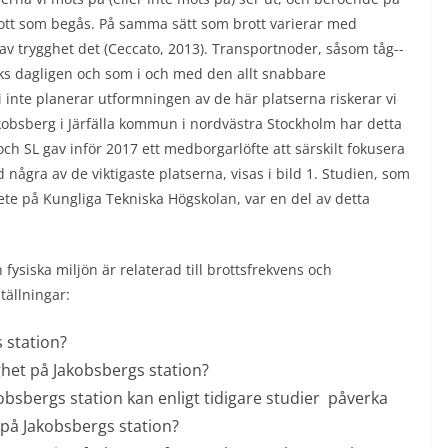
brott som begås. På samma sätt som brott varierar med
v trygghet det (Ceccato, 2013). Transportnoder, såsom tåg-­
ks dagligen och som i och med den allt snabbare
i inte planerar utformningen av de här platserna riskerar vi
akobsberg i Järfälla kommun i nordvästra Stockholm har detta
SL gav inför 2017 ett medborgarlöfte att särskilt fokusera
ågra av de viktigaste platserna, visas i bild 1. Studien, som
e på Kungliga Tekniska Högskolan, var en del av detta
 fysiska miljön är relaterad till brottsfrekvens och
tällningar:
 station?
het på Jakobsbergs station?
akobsbergs station kan enligt tidigare studier påverka
på Jakobsbergs station?