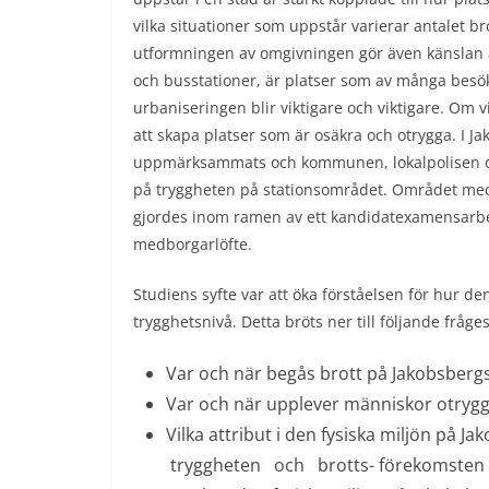
vilka situationer som uppstår varierar antalet 
utformningen av omgivningen gör även känslan a
och busstationer, är platser som av många besö
urbaniseringen blir viktigare och viktigare. Om v
att skapa platser som är osäkra och otrygga. I J
uppmärksammats och kommunen, lokalpolisen och 
på tryggheten på stationsområdet. Området med n
gjordes inom ramen av ett kandidatexamensarbet
medborgarlöfte.
Studiens syfte var att öka förståelsen för hur den
trygghetsnivå. Detta bröts ner till följande fråges
Var och när begås brott på Jakobsbergs
Var och när upplever människor otrygg
Vilka attribut i den fysiska miljön på J
tryggheten och brotts-­ förekomsten 