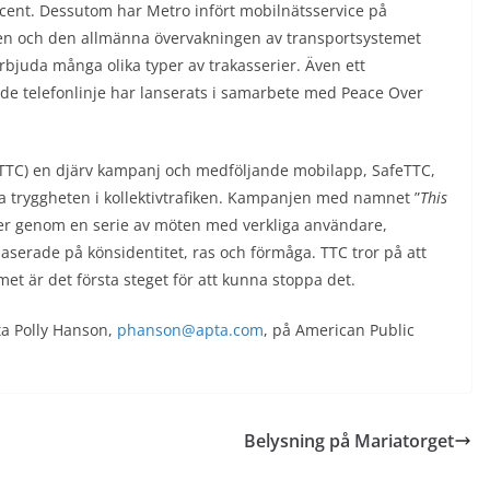
rocent. Dessutom har Metro infört mobilnätsservice på
ngen och den allmänna övervakningen av transportsystemet
rbjuda många olika typer av trakasserier. Även ett
e telefonlinje har lanserats i samarbete med Peace Over
(TTC) en djärv kampanj och medföljande mobilapp, SafeTTC,
ka tryggheten i kollektivtrafiken. Kampanjen med namnet ”
This
rier genom en serie av möten med verkliga användare,
baserade på könsidentitet, ras och förmåga. TTC tror på att
 är det första steget för att kunna stoppa det.
kta Polly Hanson,
phanson@apta.com
, på American Public
Belysning på Mariatorget