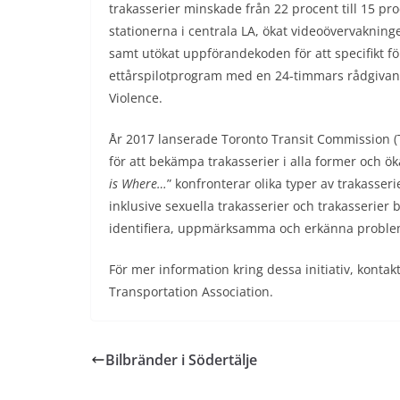
trakasserier minskade från 22 procent till 15 p
stationerna i centrala LA, ökat videoövervakni
samt utökat uppförandekoden för att specifikt fö
ettårspilotprogram med en 24-timmars rådgivand
Violence.
År 2017 lanserade Toronto Transit Commission 
för att bekämpa trakasserier i alla former och ö
is Where…
” konfronterar olika typer av trakasse
inklusive sexuella trakasserier och trakasserier 
identifiera, uppmärksamma och erkänna problemet
För mer information kring dessa initiativ, konta
Transportation Association.
Bilbränder i Södertälje