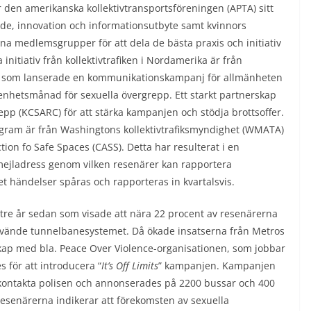
der den amerikanska kollektivtransportsföreningen (APTA) sitt
e, innovation och informationsutbyte samt kvinnors
ina medlemsgrupper för att dela de bästa praxis och initiativ
a initiativ från kollektivtrafiken i Nordamerika är från
ty, som lanserade en kommunikationskampanj för allmänheten
enhetsmånad för sexuella övergrepp. Ett starkt partnerskap
pp (KCSARC) för att stärka kampanjen och stödja brottsoffer.
gram är från Washingtons kollektivtrafiksmyndighet (WMATA)
ion fo Safe Spaces (CASS). Detta har resulterat i en
ejladress genom vilken resenärer kan rapportera
let händelser spåras och rapporteras in kvartalsvis.
 tre år sedan som visade att nära 22 procent av resenärerna
nvände tunnelbanesystemet. Då ökade insatserna från Metros
rskap med bla. Peace Over Violence-organisationen, som jobbar
s för att introducera “
It’s Off Limits
” kampanjen. Kampanjen
t kontakta polisen och annonserades på 2200 bussar och 400
esenärerna indikerar att förekomsten av sexuella