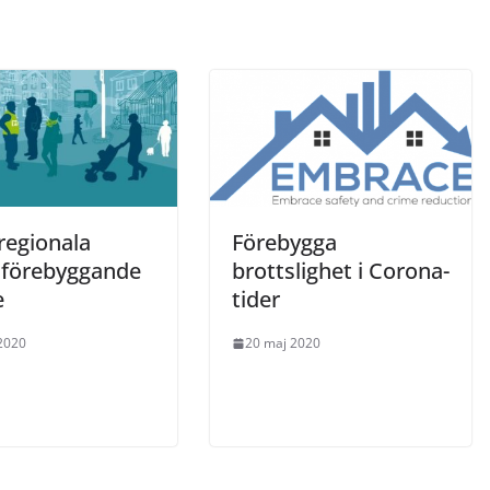
regionala
Förebygga
sförebyggande
brottslighet i Corona-
e
tider
2020
20 maj 2020