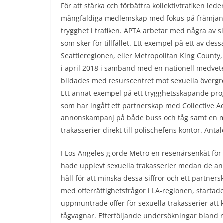
För att stärka och förbättra kollektivtrafiken le
mångfaldiga medlemskap med fokus på främjand
trygghet i trafiken. APTA arbetar med några av s
som sker för tillfället. Ett exempel på ett av dess
Seattleregionen, eller Metropolitan King Coun
i april 2018 i samband med en nationell medvet
bildades med resurscentret mot sexuella övergre
Ett annat exempel på ett trygghetsskapande pro
som har ingått ett partnerskap med Collective Act
annonskampanj på både buss och tåg samt en m
trakasserier direkt till polischefens kontor. Anta
I Los Angeles gjorde Metro en resenärsenkät för
hade upplevt sexuella trakasserier medan de a
håll för att minska dessa siffror och ett partne
med offerrättighetsfrågor i LA-regionen, startade
uppmuntrade offer för sexuella trakasserier at
tågvagnar. Efterföljande undersökningar bland r