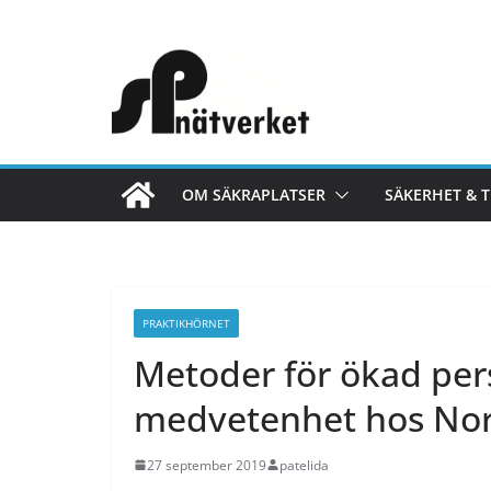
Hoppa
till
innehåll
OM SÄKRAPLATSER
SÄKERHET & 
PRAKTIKHÖRNET
Metoder för ökad per
medvetenhet hos Nor
27 september 2019
patelida